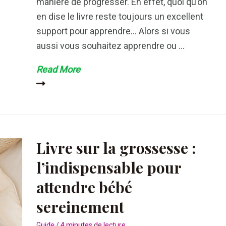
manière de progresser. En effet, quoi qu’on
en dise le livre reste toujours un excellent
support pour apprendre… Alors si vous
aussi vous souhaitez apprendre ou …
Comment
Read More
choisir
et
acheter
un
livre
Livre sur la grossesse :
pour
l’indispensable pour
apprendre
attendre bébé
l’anglais
sereinement
Guide
/
4 minutes de lecture