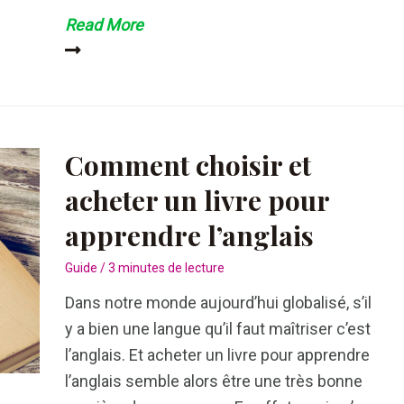
Guide
Read More
d’utilisation
et
alternatives
à
vosbooks
Comment choisir et
en
acheter un livre pour
2019
apprendre l’anglais
Guide
/
3 minutes de lecture
Dans notre monde aujourd’hui globalisé, s’il
y a bien une langue qu’il faut maîtriser c’est
l’anglais. Et acheter un livre pour apprendre
l’anglais semble alors être une très bonne