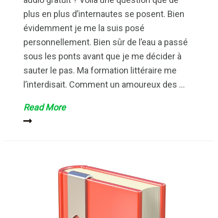
plus en plus d’internautes se posent. Bien
évidemment je me la suis posé
personnellement. Bien sûr de l’eau a passé
sous les ponts avant que je me décider à
sauter le pas. Ma formation littéraire me
l’interdisait. Comment un amoureux des …
Livre
Read More
audio
gratuit :
les
bonnes
adresses
pour
les