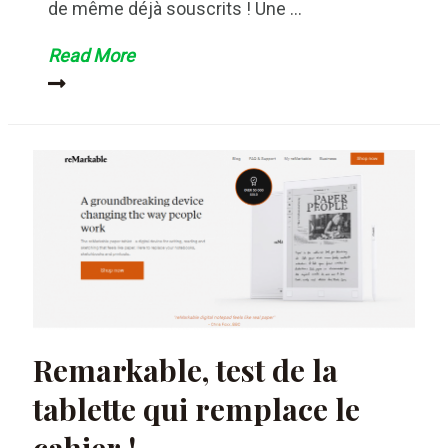
de même déjà souscrits ! Une …
Amazon
Read More
Prime :
le
programme
fidélité
made
in
Amazon !
Remarkable, test de la
tablette qui remplace le
cahier !