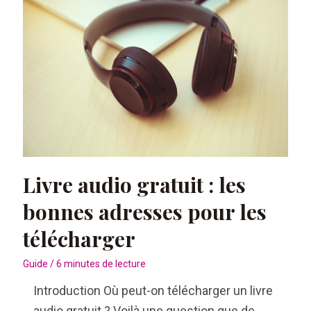
qui
remplace
le
cahier !
Livre audio gratuit : les
bonnes adresses pour les
télécharger
Guide
/
6 minutes de lecture
Introduction Où peut-on télécharger un livre
audio gratuit ? Voilà une question que de