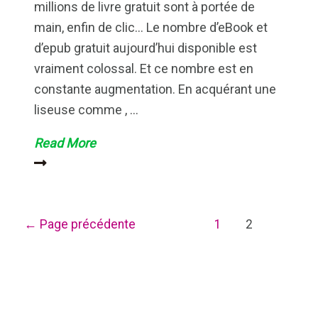
millions de livre gratuit sont à portée de
main, enfin de clic… Le nombre d’eBook et
d’epub gratuit aujourd’hui disponible est
vraiment colossal. Et ce nombre est en
constante augmentation. En acquérant une
liseuse comme , …
Livre
Read More
gratuit
:
les
Navigation
←
bonnes
Page précédente
1
2
des
adresses
articles
pour
trouver
un