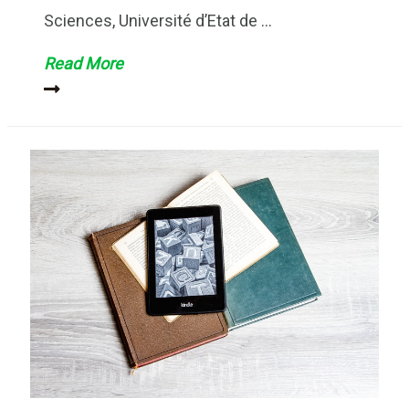
Sciences, Université d’Etat de …
Dasung
Read More
va
finalement
lancer
sa
première
liseuse
d’ici
à
2019