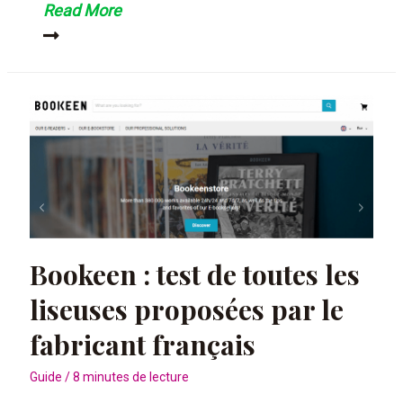
Kindle
Read More
Paperwhite
4
th
génération,
le
nouvel
opus
made
in
Bookeen : test de toutes les
Amazon
liseuses proposées par le
fabricant français
Guide
/
8 minutes de lecture