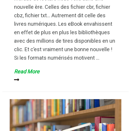
nouvelle ère. Celles des fichier cbr, fichier
cbz, fichier txt… Autrement dit celle des
livres numériques. Les eBook envahissent
en effet de plus en plus les bibliothèques
avec des millions de tires disponibles en un
clic. Et c’est vraiment une bonne nouvelle !
Si les formats numérisés motivent …
Fichier
Read More
cbr
et
fichier
cbz :
tout
ce
que